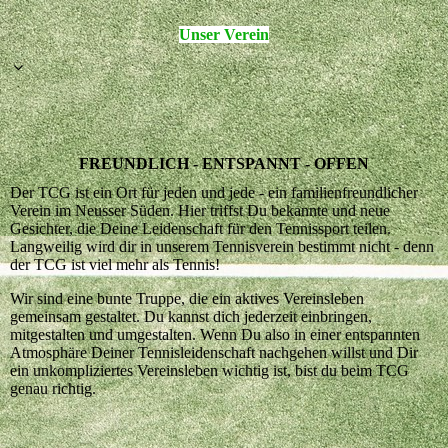
Unser Verein
FREUNDLICH - ENTSPANNT - OFFEN
Der TCG ist ein Ort für jeden und jede - ein familienfreundlicher
Verein im Neusser Süden. Hier triffst Du bekannte und neue
Gesichter, die Deine Leidenschaft für den Tennissport teilen.
Langweilig wird dir in unserem Tennisverein bestimmt nicht - denn
der TCG ist viel mehr als Tennis!
Wir sind eine bunte Truppe, die ein aktives Vereinsleben
gemeinsam gestaltet. Du kannst dich jederzeit einbringen,
mitgestalten und umgestalten. Wenn Du also in einer entspannten
Atmosphäre Deiner Tennisleidenschaft nachgehen willst und Dir
ein unkompliziertes Vereinsleben wichtig ist, bist du beim TCG
genau richtig.