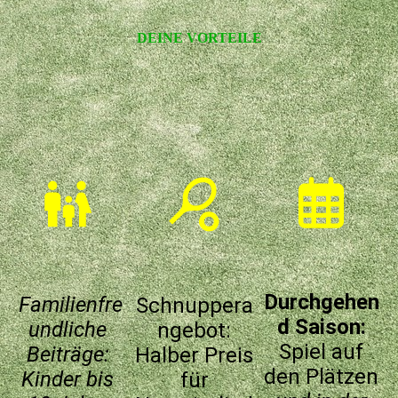
DEINE VORTEILE
Durchgehen
Familienfre
Schnuppera
d Saison:
undliche
ngebot:
Spiel auf
Beiträge:
Halber Preis
den Plätzen
Kinder bis
für