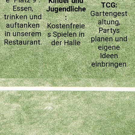
e "Platz 9":
Kinder und
TCG:
Essen,
Jugendliche
Gartengest
trinken und
:
altung,
auftanken
Kostenfreie
Partys
in unserem
s Spielen in
planen und
Restaurant.
der Halle
eigene
Ideen
einbringen