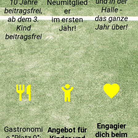
und in der
10 Jahre
Neumitglied
Halle -
beitragsfrei,
er
das ganze
ab dem 3.
im ersten
Jahr über!
Kind
Jahr!
beitragsfrei
Engagier
Gastronomi
Angebot für
dich beim